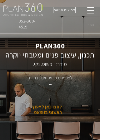
לתיאום פגישה
052-800-
בס"ד
4519
PLAN360
תכנון, עיצוב פנים ומטבחי יוקרה
מודרני. פשוט. נקי.
לצפייה בפרויקטים נבחרים
←
לחצו כאן לייעוץ
ראשוני בווצאפ