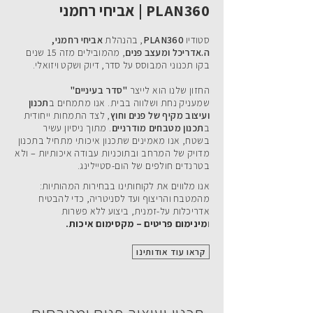
PLAN360 | אביחי רחמני
סטודיו
PLAN360
, בהנהלת
אביחי רחמני,
ה.אדריכל ומעצב פנים
, מהמובילים מזה 15 שנים
בקו תכנוני המבוסס על סדר, דיוק ושקט ויזואלי.
החזון שלנו הוא לייצר
"סדר בעיניים"
שמעניק נחת ושלווה בבית. אנו מתמחים ב
תכנון
ועיצוב מקיף של פנים וחוץ
, לצד התמחות ייחודית
ב
תכנון מטבחים מודרניים
. מתוך ניסיון עשיר
בשטח, אנו מאמינים שתכנון איכותי מתחיל בתכנון
מדויק של המרחב ובתוכניות עבודה איכותיות – ולא
בטרנדים חולפים של הום-סטיילינג.
אנו מלווים את לקוחותינו בבחירות המהותיות:
מהמטבח והריצוף ועד לסניטריה, כדי להבטיח
אדריכלות על-זמנית, ביצוע ללא פשרות
ו
מינימום פריטים – מקסימום איכות.
קראו עוד אודותינו