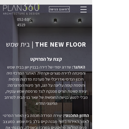
לתיאום פגישה
052-800-
4519
THE NEW FLOOR
| בית שמש
קצת על הפרויקט
האתגר:
שדרוג יסודי של דירה בבניין ישן בבית שמש
והפיכתה לדירת מגורים יוקרתית. האתגר המרכזי היה
תכנון הנדסי ואדריכלי של מערכת מדרגות פנימית
ותוספת קומה עליונה על הגג, תוך פיצוח הפרוגרמה:
יצירת סוויטת הורים מפנקת לצד מרפסת שמש ענקית,
מבלי לפגוע בגישה החופשית של שאר בני הבית למרחב
החיצוני החדש.
החזון התכנוני:
יצירת הפרדה חכמה בין האזור הפרטי
לאזור האירוח בתוך מבנה קיים בלב בית שמש. כמעצב
פנים המלווה פרויקטים במרכז ובשפלה, תכננתי את