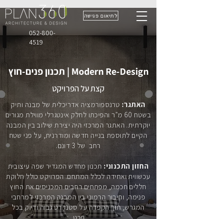
לתיאום פגישה
052-800-
4519
Modern Re-Design | תכנון פנים-חוץ
קצת על הפרויקט
האתגר:
טרנספורמציה אדריכלית של מבנה ותיק
בשטח 60 מ"ר והפיכתו לחלק אינטגרלי מווילת מגורים
יוקרתית. האתגר המרכזי היה יצירת שילוב בין המבנה
הקיים לתוספת בנייה חדשה ומודרנית, על פני שטח
רחב של 3 דונם.
החזון התכנוני:
תכנון מחדש המגדיר שפה עיצובית
עכשווית ואחידה לכלל המתחם. הפרויקט כולל חלוקת
חללים חכמה, מפתחים רחבים המכניסים את החוץ
פנימה, וחיבור הרמוני בין המבנה המרכזי למרחבי
המגרש, תוך הקפדה על סטנדרט גבוה ודיוק בכל
פרט.